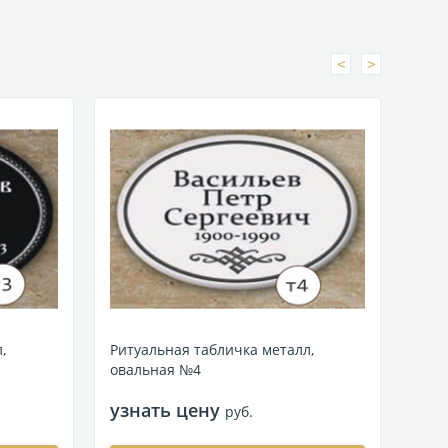
<
>
,
Ритуальная табличка металл,
Риту
овальная №4
ова
узнать цену
узн
руб.