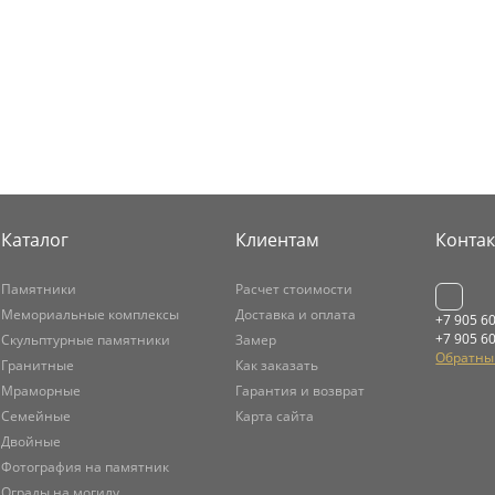
Каталог
Клиентам
Конта
Памятники
Расчет стоимости
Мемориальные комплексы
Доставка и оплата
+7 905 6
+7 905 6
Скульптурные памятники
Замер
Обратны
Гранитные
Как заказать
Мраморные
Гарантия и возврат
Семейные
Карта сайта
Двойные
Фотография на памятник
Ограды на могилу