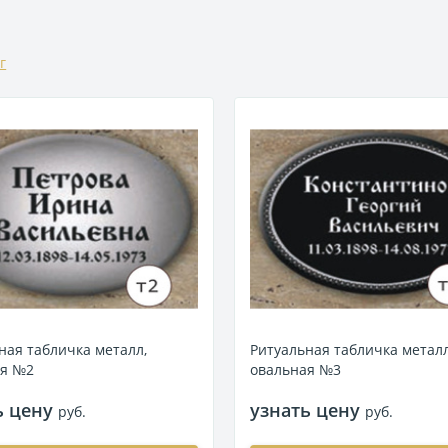
г
ная табличка металл,
Ритуальная табличка металл
ая №2
овальная №3
ь цену
узнать цену
руб.
руб.