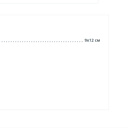
9х12
см