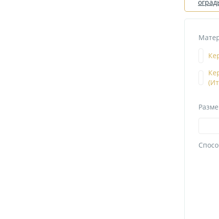
оград
Матер
Ке
Ке
(И
Разме
Спосо