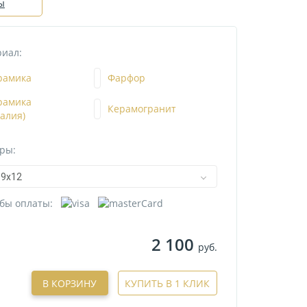
ы
иал:
рамика
Фарфор
рамика
Керамогранит
талия)
ры:
9х12
бы оплаты:
2 100
руб.
В КОРЗИНУ
КУПИТЬ В 1 КЛИК