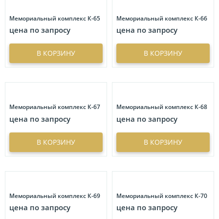
Гравировка портрета
4
Имитация гравировки
36
Литьевая фурнитура
63
Цена
Мемориальный комплекс К-65
Мемориальный комплекс К-66
Свечи
9
Живопись
13
Скульптуры на могилу
63
цена по запросу
цена по запросу
Символ
18
Художественные композиции имитирующие текстуру
руб.
руб.
Вес
камня
62
ФИО
8
В КОРЗИНУ
В КОРЗИНУ
Портрет на стекле
63
кг.
кг.
Фон
6
Портреты на стекле с орнаментом
86
Скидка
Цветы
24
Портреты больших размеров
8
%
%
Эпитафия
8
Объемные изображения
3
Мемориальный комплекс К-67
Мемориальный комплекс К-68
Иконы
18
цена по запросу
цена по запросу
Металлофото
18
В КОРЗИНУ
В КОРЗИНУ
Графические композиции
61
Нестандартные формы
Цветное фото на памятник
60
Барельеф
3
Мемориальный комплекс К-69
Мемориальный комплекс К-70
Богемия
2
цена по запросу
цена по запросу
Круг
3