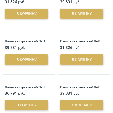
31 826
39 831
руб.
руб.
Гравировка креста
18
Шары
5
Портреты
ФУРНИТУРА
175
Пейзаж
26
Реставрация фотографий
8
ЭПИТАФИИ
Бронзовая фурнитура
23
В КОРЗИНУ
В КОРЗИНУ
Гравировка портрета
4
Имитация гравировки
36
Литьевая фурнитура
63
Цена
Свечи
9
Живопись
13
Скульптуры на могилу
63
Символ
18
Художественные композиции имитирующие текстуру
руб.
руб.
Вес
камня
62
Памятник гранитный П-41
Памятник гранитный П-42
ФИО
8
Портрет на стекле
63
39 831
31 826
руб.
руб.
кг.
кг.
Фон
6
Портреты на стекле с орнаментом
86
Скидка
Цветы
24
В КОРЗИНУ
В КОРЗИНУ
Портреты больших размеров
8
%
%
Эпитафия
8
Объемные изображения
3
Иконы
18
Металлофото
18
Памятник гранитный П-43
Памятник гранитный П-44
Графические композиции
61
36 791
39 831
руб.
руб.
Нестандартные формы
В КОРЗИНУ
В КОРЗИНУ
Цветное фото на памятник
60
Барельеф
3