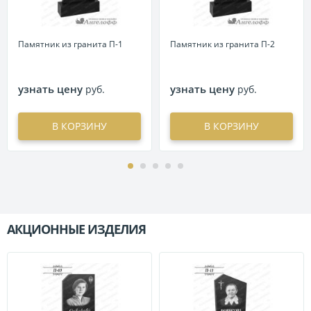
Памятник из гранита П-1
Памятник из гранита П-2
узнать цену
узнать цену
руб.
руб.
В КОРЗИНУ
В КОРЗИНУ
АКЦИОННЫЕ ИЗДЕЛИЯ
П