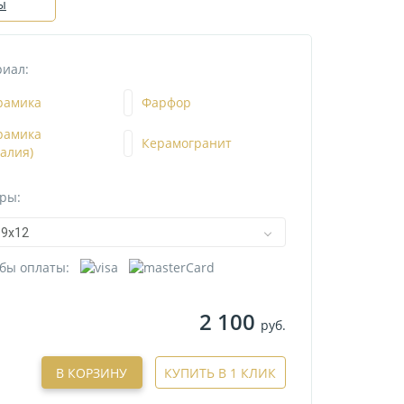
ы
иал:
рамика
Фарфор
рамика
Керамогранит
талия)
ры:
9х12
бы оплаты:
2 100
руб.
В КОРЗИНУ
КУПИТЬ В 1 КЛИК