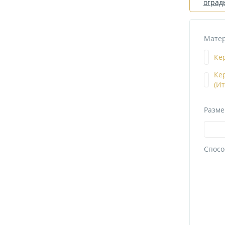
оград
Матер
Ке
Ке
(И
Разме
Спосо