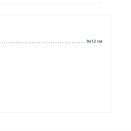
9х12
см