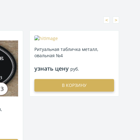
<
>
Ритуальная табличка металл,
Риту
овальная №4
ова
узнать цену
узн
руб.
В КОРЗИНУ
,