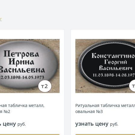
г
ная табличка металл,
Ритуальная табличка металл
ая №2
овальная №3
ь цену
узнать цену
руб.
руб.